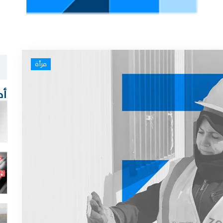
مرأة
أح