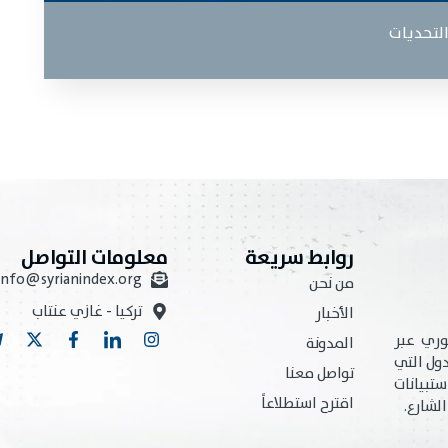
التحديات
روابط سريعة
معلومات التواصل
info@syrianindex.org
من نحن
تركيا - غازي عنتاب
الأخبار
ري عبر
المدونة
ول التي
تواصل معنا
تبيانات
اقترح استطلاعاً
لشارع.