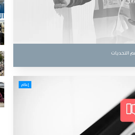
ال
م التحديات
إعلام